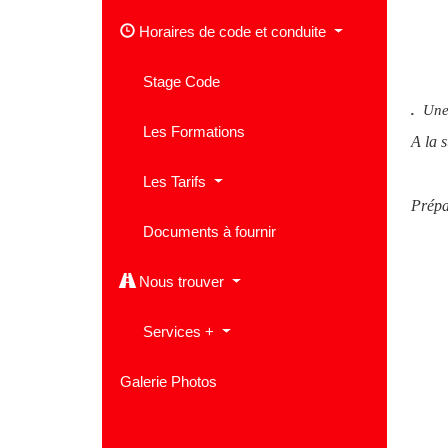
Horaires de code et conduite
Stage Code
.
Une
Les Formations
A la 
Les Tarifs
Prépa
Documents à fournir
Nous trouver
Services +
Galerie Photos