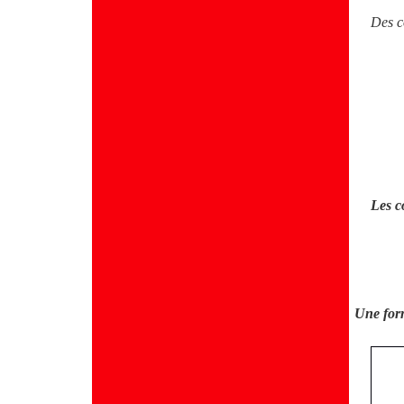
Des c
Les c
Une for