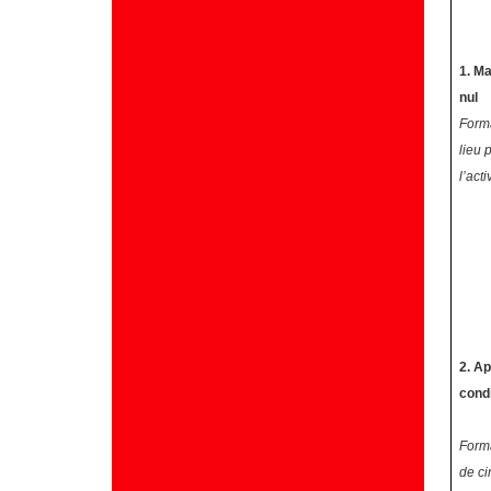
1. Ma
nul
Forma
lieu 
l’act
2. Ap
cond
Forma
de ci