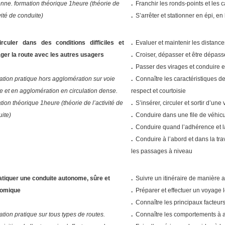
ne. formation théorique 1heure (théorie de
.
Franchir les ronds-points et les c
ivité de conduite)
.
S’arrêter et stationner en épi, en
irculer dans des conditions difficiles et
.
Evaluer et maintenir les distance
ger la route avec les autres usagers
.
Croiser, dépasser et être dépass
.
Passer des virages et conduire e
tion pratique hors agglomération sur voie
.
Connaître les caractéristiques d
e et en agglomération en circulation dense.
respect et courtoisie
tion théorique 1heure (théorie de l’activité de
.
S’insérer, circuler et sortir d’une
ite)
.
Conduire dans une file de véhicu
.
Conduire quand l’adhérence et la 
.
Conduire à l’abord et dans la tra
les passages à niveau
atiquer une conduite autonome, sûre et
.
Suivre un itinéraire de manière
omique
.
Préparer et effectuer un voyage
.
Connaître les principaux facteur
tion pratique sur tous types de routes.
.
Connaître les comportements à ado