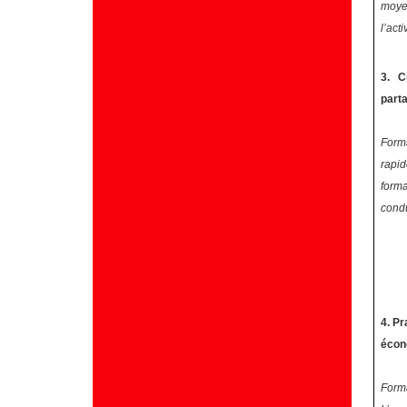
moyen
l’act
3. C
parta
Forma
rapid
forma
condu
4. Pr
écon
Forma