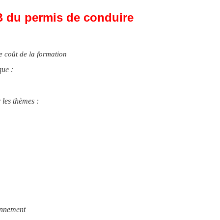
 B du permis de conduire
e coût de la formation
que :
 les thèmes :
onnement