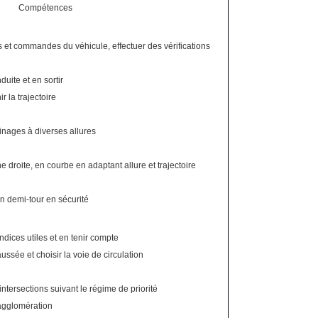
Compétences
 et commandes du véhicule, effectuer des vérifications
duite et en sortir
r la trajectoire
einages à diverses allures
ne droite, en courbe en adaptant allure et trajectoire
un demi-tour en sécurité
ndices utiles et en tenir compte
ussée et choisir la voie de circulation
s intersections suivant le régime de priorité
 agglomération