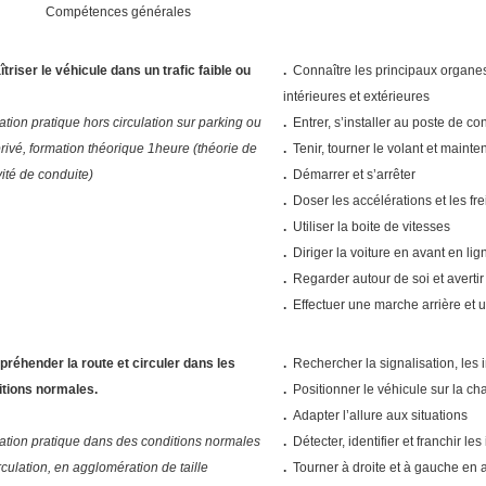
Compétences générales
îtriser le véhicule dans un trafic faible ou
.
Connaître les principaux organes
intérieures et extérieures
tion pratique hors circulation sur parking ou
.
Entrer, s’installer au poste de con
privé, formation théorique 1heure (théorie de
.
Tenir, tourner le volant et mainteni
ivité de conduite)
.
Démarrer et s’arrêter
.
Doser les accélérations et les fr
.
Utiliser la boite de vitesses
.
Diriger la voiture en avant en lig
.
Regarder autour de soi et avertir
.
Effectuer une marche arrière et 
préhender la route et circuler dans les
.
Rechercher la signalisation, les i
itions normales.
.
Positionner le véhicule sur la cha
.
Adapter l’allure aux situations
tion pratique dans des conditions normales
.
Détecter, identifier et franchir le
rculation, en agglomération de taille
.
Tourner à droite et à gauche en