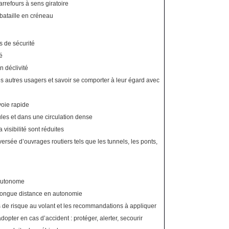
arrefours à sens giratoire
 bataille en créneau
s de sécurité
é
n déclivité
es autres usagers et savoir se comporter à leur égard avec
 voie rapide
les et dans une circulation dense
visibilité sont réduites
versée d’ouvrages routiers tels que les tunnels, les ponts,
 autonome
 longue distance en autonomie
s de risque au volant et les recommandations à appliquer
pter en cas d’accident : protéger, alerter, secourir